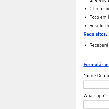
Ótima co
Foco em 
Residir e
Requisitos:
Receberá
Formulário:
Nome Compl
Whatsapp*: