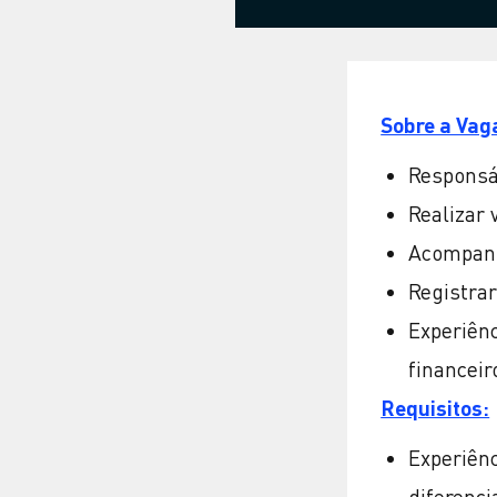
Sobre a Vag
Responsá
Realizar
Acompanha
Registra
Experiên
financeir
Requisitos:
Experiên
diferenci