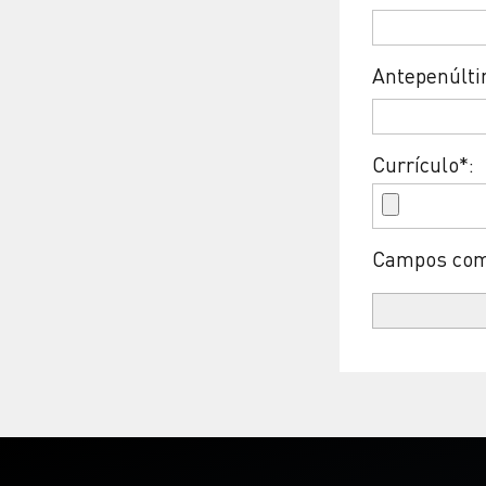
Antepenúlti
Currículo*:
Campos com 