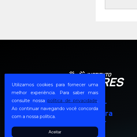
Utilizamos cookies para fornecer uma
melhor experiência. Para saber mais
consulte nossa
política de privacidade
.
Desenvolver
Ao continuar navegando você concorda
pessoas, para
com a nossa política.
desenvolver
negócios
Aceitar