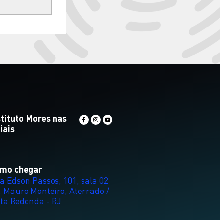
stituto Mores nas
iais
mo chegar
a Edson Passos, 101, sala 02
. Mauro Monteiro, Aterrado /
lta Redonda - RJ