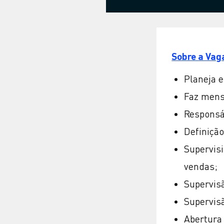
Sobre a Vag
Planeja e
Faz mensu
Responsáv
Definição
Supervisi
vendas;
Supervis
Supervis
Abertura