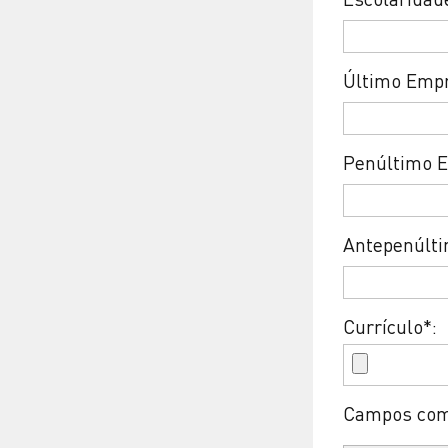
Último Empr
Penúltimo E
Antepenúlti
Currículo*:
Campos com 