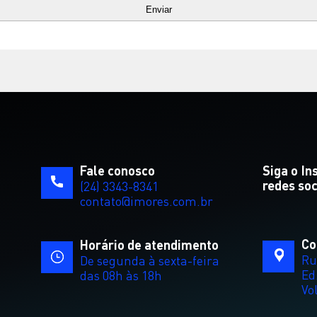
Fale conosco
Siga o In
redes soc
(24) 3343-8341
contato@imores.com.br
Co
Horário de atendimento
Ru
De segunda à sexta-feira
Ed
das 08h às 18h
Vo