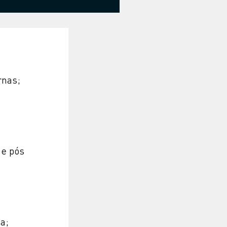
rnas;
 e pós
a;