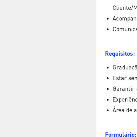
Cliente/
Acompanh
Comunica
Requisitos:
Graduaçã
Estar se
Garantir
Experiên
Área de a
Formulário: