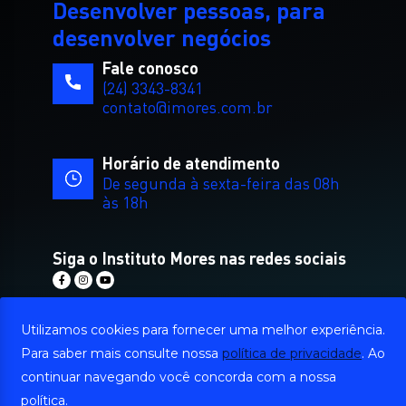
Desenvolver pessoas, para
desenvolver negócios
Fale conosco
(24) 3343-8341
contato@imores.com.br
Horário de atendimento
De segunda à sexta-feira das 08h
às 18h
Siga o Instituto Mores nas redes sociais
Utilizamos cookies para fornecer uma melhor experiência.
Para saber mais consulte nossa
política de privacidade
. Ao
Como chegar
continuar navegando você concorda com a nossa
Rua Edson Passos, 101, sala 02 Ed.
política.