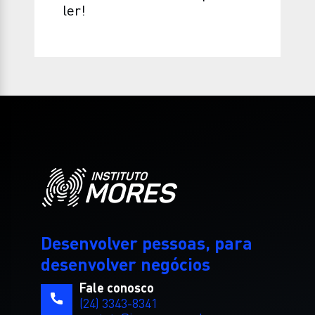
ler!
Desenvolver pessoas, para
desenvolver negócios
Fale conosco
(24) 3343-8341